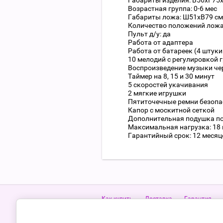
Габариты изделия: В56хГ75
Возрастная группа: 0-6 мес
Габариты ложа: Ш51хВ79 см
Количество положений ложа:
Пульт д/у: да
Работа от адаптера
Работа от батареек (4 штуки
10 мелодий с регулировкой 
Воспроизведение музыки чер
Таймер на 8, 15 и 30 минут
5 скоростей укачивания
2 мягкие игрушки
Пятиточечные ремни безопа
Капор с москитной сеткой
Дополнительная подушка по
Максимальная нагрузка: 18 
Гарантийный срок: 12 месяц
Как купить
Доставка
Гарантия
Телефон:
8 (48762) 6-04-09
+7 (910) 949-4