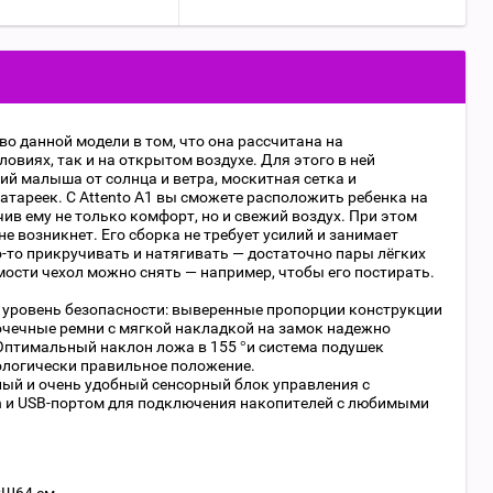
о данной модели в том, что она рассчитана на
овиях, так и на открытом воздухе. Для этого в ней
 малыша от солнца и ветра, москитная сетка и
тареек. С Attento А1 вы сможете расположить ребенка на
чив ему не только комфорт, но и свежий воздух. При этом
е возникнет. Его сборка не требует усилий и занимает
-то прикручивать и натягивать — достаточно пары лёгких
ости чехол можно снять — например, чтобы его постирать.
уровень безопасности: выверенные пропорции конструкции
точечные ремни с мягкой накладкой на замок надежно
птимальный наклон ложа в 155 °и система подушек
ологически правильное положение.
ый и очень удобный сенсорный блок управления с
h и USB-портом для подключения накопителей с любимыми