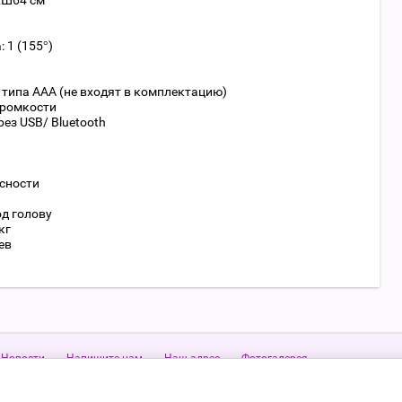
хШ64 см
 1 (155°)
 типа ААА (не входят в комплектацию)
громкости
ез USB/ Bluetooth
сности
д голову
кг
ев
Новости
Напишите нам
Наш адрес
Фотогалерея
0-09
WhatsApp 9109494009
Viber 9109494009
Адрес:
Тульская область