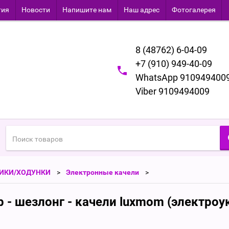
тия
Новости
Напишите нам
Наш адрес
Фотогалерея
8 (48762) 6-04-09
+7 (910) 949-40-09
WhatsApp 910949400
Viber 9109494009
РИКИ/ХОДУНКИ
Электронные качели
- шезлонг - качели luxmom (электроу