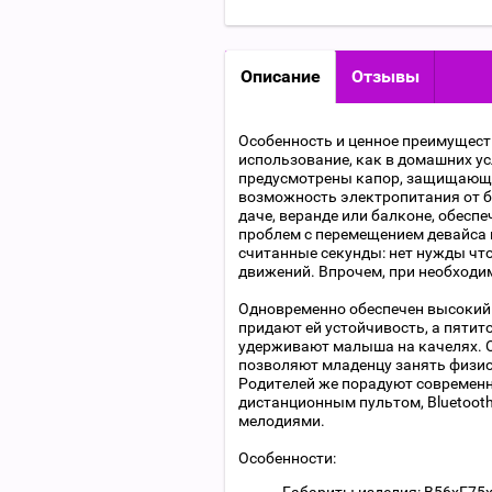
Описание
Отзывы
Особенность и ценное преимуществ
использование, как в домашних усл
предусмотрены капор, защищающий
возможность электропитания от ба
даче, веранде или балконе, обеспе
проблем с перемещением девайса н
считанные секунды: нет нужды что
движений. Впрочем, при необходим
Одновременно обеспечен высокий 
придают ей устойчивость, а пяти
удерживают малыша на качелях. О
позволяют младенцу занять физи
Родителей же порадуют современн
дистанционным пультом, Bluetoot
мелодиями.
Особенности: