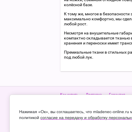
колёсной базе.
К тому же, многое в безопасности
максимально комфортно, мы сдела
любой рост.
Несмотря на внушительные габари
компактно складывается тканью в
хранения и переноски имеет тран
Премиальные ткани в стильных ра
под любой лук.
Как купить
Доставка
Гарантия
Телефон:
8 (48762) 6-04-09
+7 (910) 949-4
Пн-Пт 10-19, Сб-Вс 10-18
Нажимая «Ок», вы соглашаетесь, что mladenec-online.ru
политикой
согласие на передачу и обработку персональ