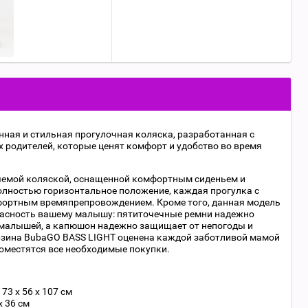
нная и стильная прогулочная коляска, разработанная с
 родителей, которые ценят комфорт и удобство во время
яемой коляской, оснащенной комфортным сиденьем и
олностью горизонтальное положение, каждая прогулка с
ортным времяпрепровождением. Кроме того, данная модель
пасность вашему малышу: пятиточечные ремни надежно
малышей, а капюшон надежно защищает от непогоды и
рзина BubaGO BASS LIGHT оценена каждой заботливой мамой
поместятся все необходимые покупки.
73 x 56 х 107 см
х 36 см