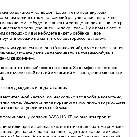
не менее важное – капюшон. Давайте по порядку: сам
большим количеством положений регулировки, вплоть до
капюшоном не будет страшен ни солнце, ни дождь, ни ветер,
роницаемая с солнцезащитным покрытием. Ну и вам не стоит
ым капюшоном вы не будете видеть ребёнка – всё
выручать окошко на магните со светорассеивателем.
руемым уровнем наклона (6 положений), а что самое главное
иночек, можете даже не переживать за грязную обувь в
одним движением.
о защитит теплый чехол на ножки. За комфорт в летнюю
инка с москитной сеткой и защитой от выпадения малыша и
и.
те есть дождевик и подстаканник
вместительной настолько, насколько это вообще возможно,
ожения лёжа. Задняя спинка корзины на молниях, что упрощает
ти позволяет увеличить ее объем.
в том числе и у коляски BASS LIGHT, на высшем уровне.
раничитель против сползания, пятиточечная система ремней с
ращающие полосы на капюшоне, подножке, корзине и чехле
отный бампер. Ну и, конечно же, ножной тормоз на задней