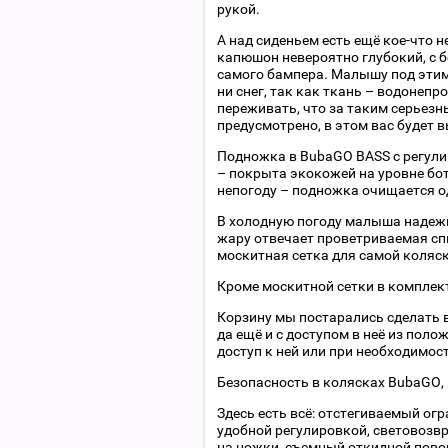
рукой.
А над сиденьем есть ещё кое-что 
капюшон невероятно глубокий, с 
самого бампера. Малышу под этим 
ни снег, так как ткань – водонеп
переживать, что за таким серьезн
предусмотрено, в этом вас будет 
Подножка в BubaGO BASS с регули
– покрыта экокожей на уровне бот
непогоду – подножка очищается 
В холодную погоду малыша надежн
жару отвечает проветриваемая сп
москитная сетка для самой коляск
Кроме москитной сетки в комплек
Корзину мы постарались сделать 
да ещё и с доступом в неё из пол
доступ к ней или при необходимос
Безопасность в колясках BubaGO, 
Здесь есть всё: отстегиваемый ог
удобной регулировкой, световозв
на ножки, съемный откидной повор