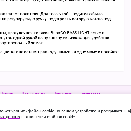
 зависит от водителя. Для того, чтобы водителю было
ли регулируемую ручку, подстроить которую можно под
ты, прогулочная коляска BubaGO BASS LIGHT легко и
нутрь одной рукой по принципу «книжка», для удобства
спортировочный замок.
сцветках не оставят равнодушными ни одну маму и подойдут
Новости
Напишите нам
Наш адрес
Фотогалерея
0-09
WhatsApp 9109494009
Viber 9109494009
Адрес:
Тульская область
Е-mail:
mladenec.online@
 может хранить файлы cookie на вашем устройстве и раскрывать и
ных данных
в ​​отношении файлов cookie