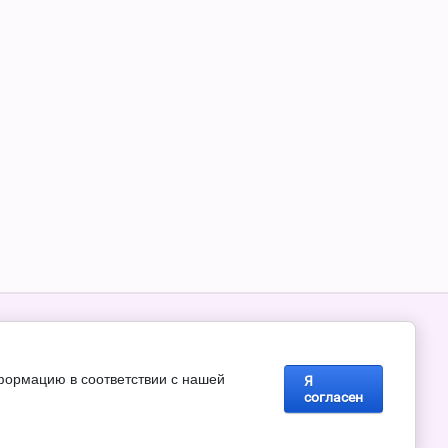
, г. Новомосковск ул. Комсомольская д.9
mail.ru
нформацию в соответствии с нашей
Я
согласен
Мы в соц. сетях