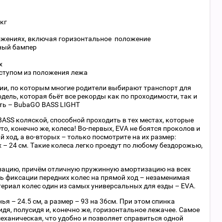
кг
ложениях, включая горизонтальное положение
ный бампер
х
оступом из положения лежа
ии, по которым многие родители выбирают транспорт для
ель, которая бьёт все рекорды как по проходимости, так и
ть – BubaGO BASS LIGHT
BASS коляской, способной проходить в тех местах, которые
о, конечно же, колеса! Во-первых, EVA не боятся проколов и
ход, а во-вторых – только посмотрите на их размер:
х – 24 см. Такие колеса легко проедут по любому бездорожью,
зацию, причём отличную пружинную амортизацию на всех
ть фиксации передних колес на прямой ход – незаменимая
ериал колес один из самых универсальных для езды – EVA.
ья – 24.5 см, а размер – 93 на 36см. При этом спинка
идя, полусидя и, конечно же, горизонтальное лежачее. Самое
механическая, что удобно и позволяет справиться одной