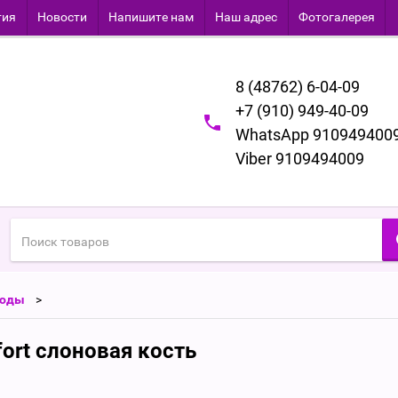
тия
Новости
Напишите нам
Наш адрес
Фотогалерея
8 (48762) 6-04-09
+7 (910) 949-40-09
WhatsApp 910949400
Viber 9109494009
оды
fort слоновая кость