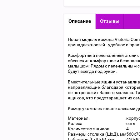
Описание
Отзывы
Новая модель комода Victoria Com
принадлежностей - удобное и пра
Комфортный пеленальный столик 
обеспечит комфортное и безопасн
малышом. Рядом с пеленальным ст
будут всегда под рукой.
Вместительные ящики устанавлив
направляющие, благодаря которым
не потревожит Вашего малыша. Т
ящиков, что предотвращает их с
Комод укомплектован колесами д
Материал
корпус
Колеса
есть
Количество ящиков
4
Размеры столика (ШхД), мм
560х7
Габариты (ГхШхВ), мм
450х8