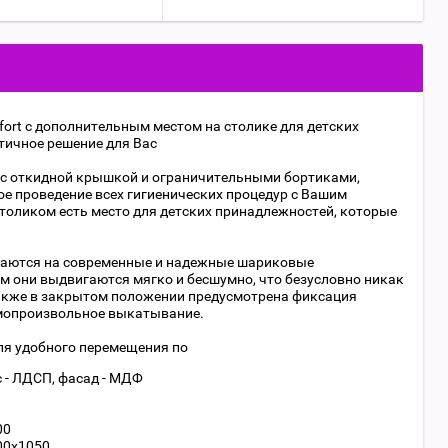
fort с дополнительным местом на столике для детских
ктичное решение для Вас
с откидной крышкой и ограничительными бортиками,
ое проведение всех гигиенических процедур с Вашим
оликом есть место для детских принадлежностей, которые
аются на современные и надежные шариковые
 они выдвигаются мягко и бесшумно, что безусловно никак
акже в закрытом положении предусмотрена фиксация
амопроизвольное выкатывание.
ля удобного перемещения по
 - ЛДСП, фасад - МДФ
00
00х1050